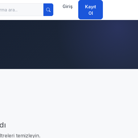
Giriş
Kayıt
Ol
dı
treleri temizleyin.