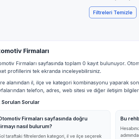
Filtreleri Temizle
omotiv Firmaları
omotiv Firmaları sayfasında toplam 0 kayıt bulunuyor. Otomo
ket profillerini tek ekranda inceleyebilirsiniz.
ltre alanından il, ilçe ve kategori kombinasyonu yaparak sonu
falarından telefon, adres, web sitesi ve diğer iletişim bilgileri
k Sorulan Sorular
Otomotiv Firmaları sayfasında doğru
Bu rehb
firmayı nasıl bulurum?
Hesabınız
adımından
Sol taraftaki filtrelerden kategori, il ve ilçe seçerek