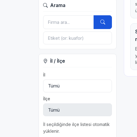
Arama
İl / İlçe
l
İl
İlçe
İl seçildiğinde ilçe listesi otomatik
yüklenir.