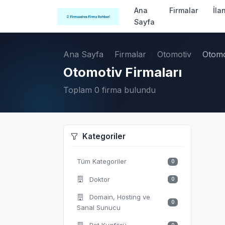
Ana
Firmalar
İla
Sayfa
Ana Sayfa
Firmalar
Otomotiv
Otomo
Otomotiv Firmaları
Toplam 0 firma bulundu
Kategoriler
Tüm Kategoriler
0
Doktor
0
Domain, Hosting ve
0
Sanal Sunucu