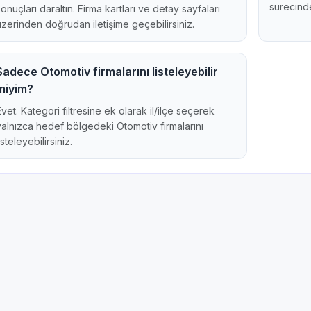
sürecinde
sonuçları daraltın. Firma kartları ve detay sayfaları
üzerinden doğrudan iletişime geçebilirsiniz.
Sadece Otomotiv firmalarını listeleyebilir
miyim?
Evet. Kategori filtresine ek olarak il/ilçe seçerek
yalnızca hedef bölgedeki Otomotiv firmalarını
isteleyebilirsiniz.