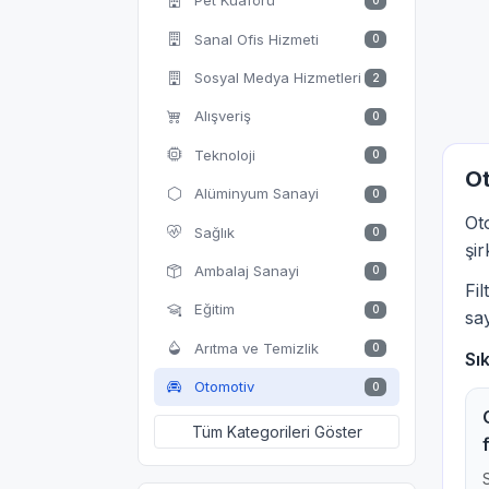
Pet Kuaförü
0
Sanal Ofis Hizmeti
0
Sosyal Medya Hizmetleri
2
Alışveriş
0
Teknoloji
0
Ot
Alüminyum Sanayi
0
Ot
Sağlık
0
şir
Ambalaj Sanayi
0
Fi
Eğitim
0
say
Arıtma ve Temizlik
0
Sı
Otomotiv
0
Tüm Kategorileri Göster