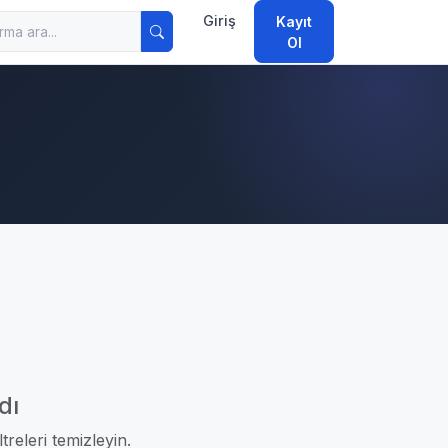
Giriş
Kayıt
Ol
dı
treleri temizleyin.