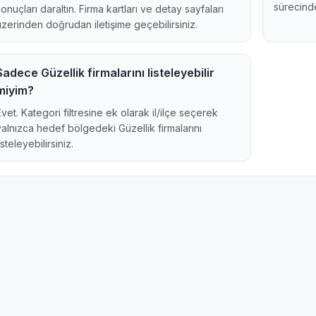
sürecinde
sonuçları daraltın. Firma kartları ve detay sayfaları
üzerinden doğrudan iletişime geçebilirsiniz.
Sadece Güzellik firmalarını listeleyebilir
miyim?
Evet. Kategori filtresine ek olarak il/ilçe seçerek
yalnızca hedef bölgedeki Güzellik firmalarını
isteleyebilirsiniz.