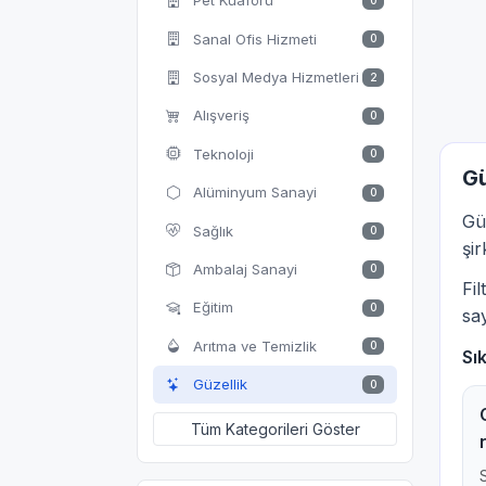
Pet Kuaförü
0
Sanal Ofis Hizmeti
0
Sosyal Medya Hizmetleri
2
Alışveriş
0
Teknoloji
0
Gü
Alüminyum Sanayi
0
Gü
Sağlık
0
şir
Ambalaj Sanayi
0
Fi
Eğitim
0
say
Arıtma ve Temizlik
0
Sı
Güzellik
0
Tüm Kategorileri Göster