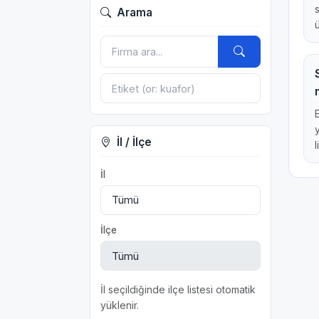
Arama
İl / İlçe
l
İl
İlçe
İl seçildiğinde ilçe listesi otomatik
yüklenir.