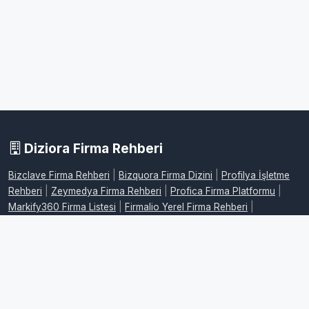
Diziora Firma Rehberi
Bizclave Firma Rehberi
|
Bizquora Firma Dizini
|
Profilya İşletme
Rehberi
|
Zeymedya Firma Rehberi
|
Profica Firma Platformu
|
Markify360 Firma Listesi
|
Firmalio Yerel Firma Rehberi
|
WebdeFirma İşletme Dizini
|
DijitalFirman Firma Rehberi
|
ProFirmaWeb Firma Platformu
|
FirmaMap Firma Rehberi
|
LocalFirma Yerel İşletme Rehberi
|
BizMarka Firma Dizini
|
Maplafi
Firma Rehberi
|
FirmaEvreni Firma Rehberi
|
Firmovia İşletme
Rehberi
|
FirmaHaritam Firma Rehberi
|
FirmaPusula Firma Dizini
|
FirmaYolu Firma Rehberi
|
FirmaListe İşletme Rehberi
|
FirmaAdres