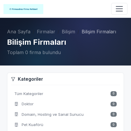
Ana Sayfa
Firmalar
Bilişim
Bilişim Firmaları
Bilişim Firmaları
Toplam 0 firma bulundu
Kategoriler
Tüm Kategoriler
0
Doktor
0
Domain, Hosting ve Sanal Sunucu
0
Pet Kuaförü
0