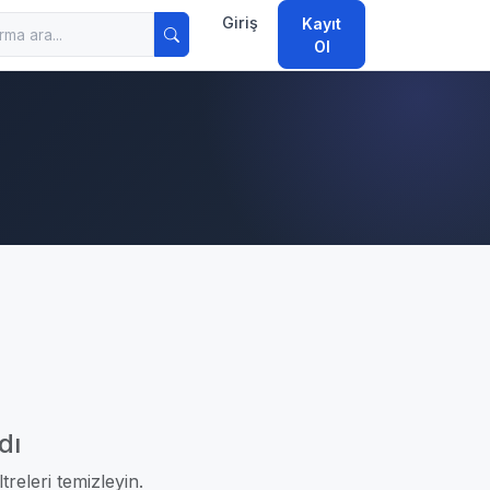
Giriş
Kayıt
Ol
dı
treleri temizleyin.