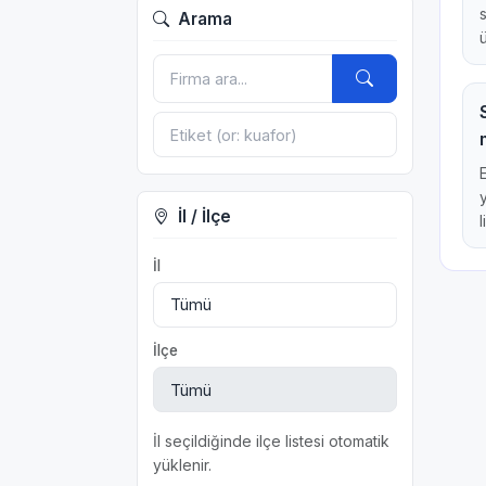
Arama
İl / İlçe
l
İl
İlçe
İl seçildiğinde ilçe listesi otomatik
yüklenir.