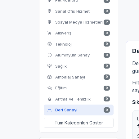
Pet Kuaförü
0
Sanal Ofis Hizmeti
0
Sosyal Medya Hizmetleri
2
Alışveriş
0
Teknoloji
0
De
Alüminyum Sanayi
0
De
Sağlık
0
gün
Ambalaj Sanayi
0
Fi
Eğitim
0
say
Arıtma ve Temizlik
0
Sı
Deri Sanayi
0
Tüm Kategorileri Göster