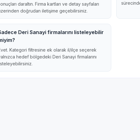
sürecinde
sonuçları daraltın. Firma kartları ve detay sayfaları
üzerinden doğrudan iletişime geçebilirsiniz.
Sadece Deri Sanayi firmalarını listeleyebilir
miyim?
Evet. Kategori filtresine ek olarak il/ilçe seçerek
yalnızca hedef bölgedeki Deri Sanayi firmalarını
isteleyebilirsiniz.