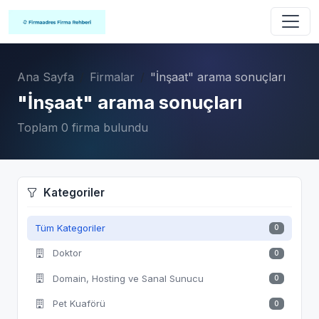
Ana Sayfa
Firmalar
"İnşaat" arama sonuçları
"İnşaat" arama sonuçları
Toplam 0 firma bulundu
Kategoriler
Tüm Kategoriler
0
Doktor
0
Domain, Hosting ve Sanal Sunucu
0
Pet Kuaförü
0