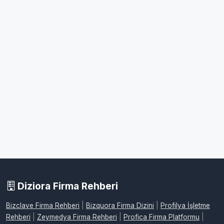
Diziora Firma Rehberi
Bizclave Firma Rehberi
|
Bizquora Firma Dizini
|
Profilya İşletme
Rehberi
|
Zeymedya Firma Rehberi
|
Profica Firma Platformu
|